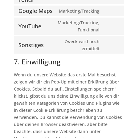
Consent
service
to
wordpress
Google Maps
Marketing/Tracking
Consent
service
to
google-
Marketing/Tracking,
YouTube
service
fonts
Consent
Funktional
google-
to
Zweck wird noch
maps
service
Sonstiges
Consent
ermittelt
youtube
to
7. Einwilligung
service
sonstiges
Wenn du unsere Website das erste Mal besuchst,
zeigen wir dir ein Pop-Up mit einer Erklärung über
Cookies. Sobald du auf „Einstellungen speichern“
klickst, gibst du uns deine Einwilligung alle von dir
gewählten Kategorien von Cookies und Plugins wie
in dieser Cookie-Erklärung beschrieben zu
verwenden. Du kannst die Verwendung von Cookies
über deinen Browser deaktivieren, aber bitte
beachte, dass unsere Website dann unter