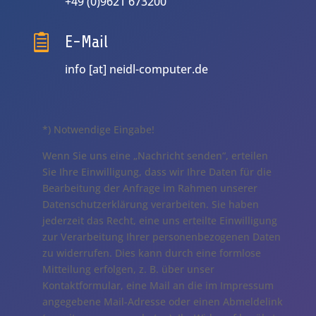
+49 (0)9621 673200

E-Mail
info [at] neidl-computer.de
*) Notwendige Eingabe!
Wenn Sie uns eine „Nachricht senden“, erteilen
Sie Ihre Einwilligung, dass wir Ihre Daten für die
Bearbeitung der Anfrage im Rahmen unserer
Datenschutzerklärung verarbeiten. Sie haben
jederzeit das Recht, eine uns erteilte Einwilligung
zur Verarbeitung Ihrer personenbezogenen Daten
zu widerrufen. Dies kann durch eine formlose
Mitteilung erfolgen, z. B. über unser
Kontaktformular, eine Mail an die im Impressum
angegebene Mail-Adresse oder einen Abmeldelink